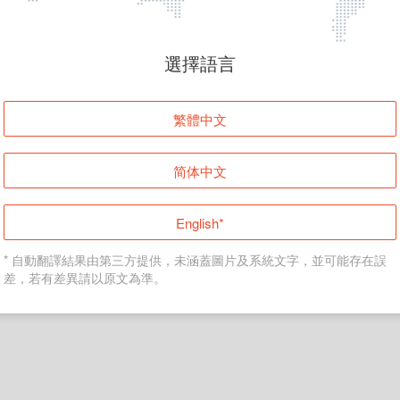
頁面無法顯示
選擇語言
發生錯誤！請登入並再試一次或回到主頁。
繁體中文
登入
简体中文
返回首頁
English*
* 自動翻譯結果由第三方提供，未涵蓋圖片及系統文字，並可能存在誤
差，若有差異請以原文為準。