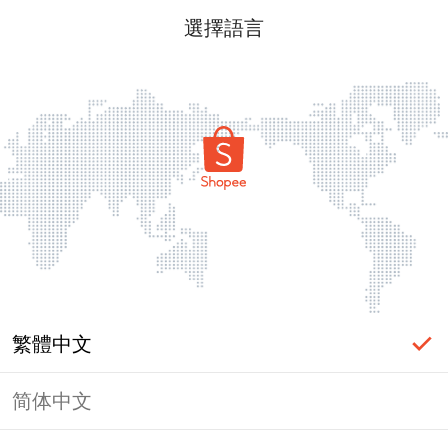
選擇語言
繁體中文
简体中文
頁面無法顯示