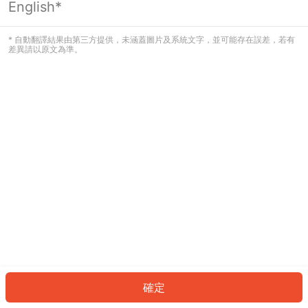
English*
發生錯誤！請登入並再試一次或回到主
頁。
* 自動翻譯結果由第三方提供，未涵蓋圖片及系統文字，並可能存在誤差，若有
差異請以原文為準。
登入
返回首頁
確定
ID: 878e6da5625-26b6-4cee-8122-467f96cfd70e