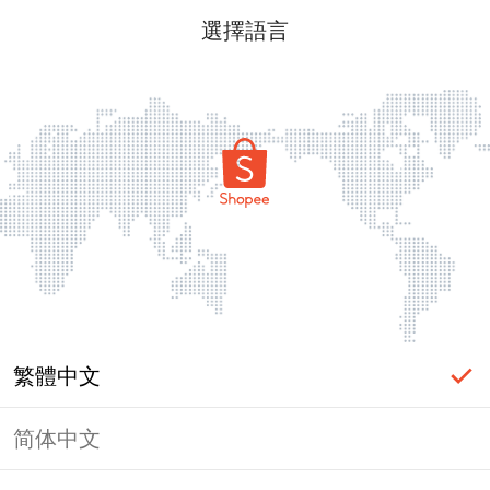
選擇語言
繁體中文
简体中文
頁面無法顯示