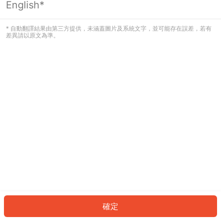
English*
發生錯誤！請登入並再試一次或回到主
頁。
* 自動翻譯結果由第三方提供，未涵蓋圖片及系統文字，並可能存在誤差，若有
差異請以原文為準。
登入
返回首頁
確定
ID: 5678dc36481-5d8c-4c7d-9db7-ae1db8f44cf7