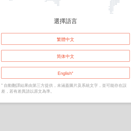
頁面無法顯示
選擇語言
發生錯誤！請登入並再試一次或回到主頁。
繁體中文
登入
简体中文
返回首頁
English*
* 自動翻譯結果由第三方提供，未涵蓋圖片及系統文字，並可能存在誤
差，若有差異請以原文為準。