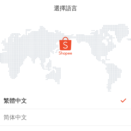
選擇語言
繁體中文
简体中文
頁面無法顯示