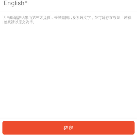
English*
發生錯誤！請登入並再試一次或回到主
頁。
* 自動翻譯結果由第三方提供，未涵蓋圖片及系統文字，並可能存在誤差，若有
差異請以原文為準。
登入
返回首頁
確定
ID: 85500af3464-0920-4bc4-a333-eb4538d46dc8