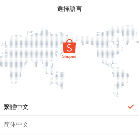
選擇語言
繁體中文
简体中文
頁面無法顯示