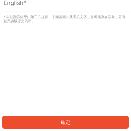
English*
發生錯誤！請登入並再試一次或回到主
頁。
* 自動翻譯結果由第三方提供，未涵蓋圖片及系統文字，並可能存在誤差，若有
差異請以原文為準。
登入
返回首頁
確定
ID: 342611805c2-b1c7-4bfa-b561-7ec062a3e7c8