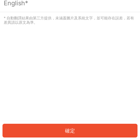
English*
發生錯誤！請登入並再試一次或回到主
頁。
* 自動翻譯結果由第三方提供，未涵蓋圖片及系統文字，並可能存在誤差，若有
差異請以原文為準。
登入
返回首頁
確定
ID: 354733c8d27-27fc-43da-bb1a-f00176afa02e