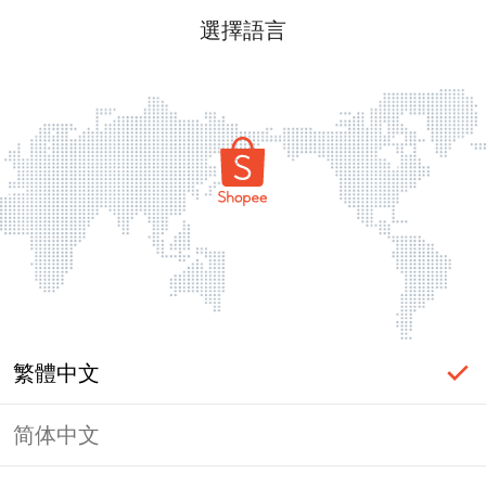
選擇語言
繁體中文
简体中文
頁面無法顯示