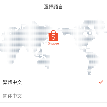
選擇語言
繁體中文
简体中文
頁面無法顯示