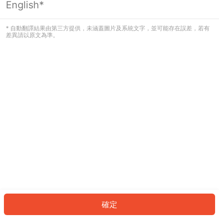
English*
發生錯誤！請登入並再試一次或回到主
頁。
* 自動翻譯結果由第三方提供，未涵蓋圖片及系統文字，並可能存在誤差，若有
差異請以原文為準。
登入
返回首頁
確定
ID: 394fedc6756-be49-416e-9e79-e79e329a7e9a