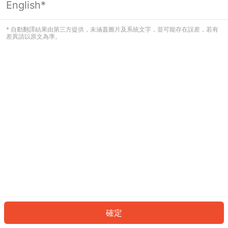
English*
發生錯誤！請登入並再試一次或回到主
頁。
* 自動翻譯結果由第三方提供，未涵蓋圖片及系統文字，並可能存在誤差，若有
差異請以原文為準。
登入
返回首頁
確定
ID: 143e6606fc2-1034-4fe5-bd43-dbd4961657b0