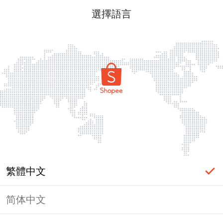
選擇語言
繁體中文
简体中文
頁面無法顯示