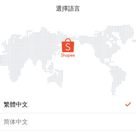
選擇語言
繁體中文
简体中文
頁面無法顯示