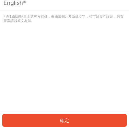
English*
發生錯誤！請登入並再試一次或回到主
頁。
* 自動翻譯結果由第三方提供，未涵蓋圖片及系統文字，並可能存在誤差，若有
差異請以原文為準。
登入
返回首頁
確定
ID: 617c991d43-d8a9-4f52-96fa-bfe41616c6cd