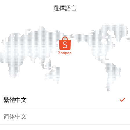
選擇語言
繁體中文
简体中文
頁面無法顯示