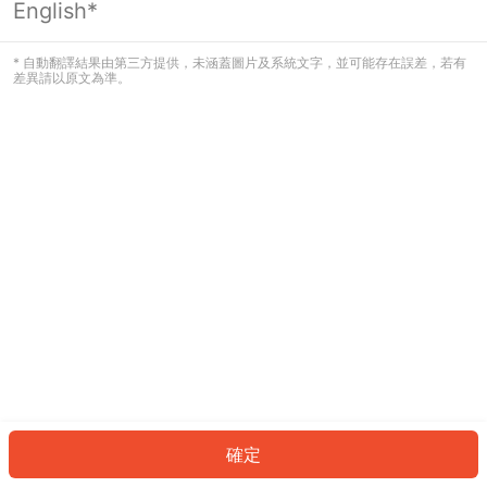
English*
發生錯誤！請登入並再試一次或回到主
頁。
* 自動翻譯結果由第三方提供，未涵蓋圖片及系統文字，並可能存在誤差，若有
差異請以原文為準。
登入
返回首頁
確定
ID: 39a867d224-cab6-4976-8f8a-fd333fd9a3c9