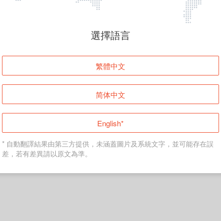
頁面無法顯示
選擇語言
發生錯誤！請登入並再試一次或回到主頁。
繁體中文
登入
简体中文
返回首頁
English*
* 自動翻譯結果由第三方提供，未涵蓋圖片及系統文字，並可能存在誤
差，若有差異請以原文為準。