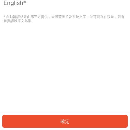
English*
發生錯誤！請登入並再試一次或回到主
頁。
* 自動翻譯結果由第三方提供，未涵蓋圖片及系統文字，並可能存在誤差，若有
差異請以原文為準。
登入
返回首頁
確定
ID: 4505143f9b1-77a9-4b07-8850-5e99e9e12724