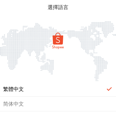
選擇語言
繁體中文
简体中文
頁面無法顯示