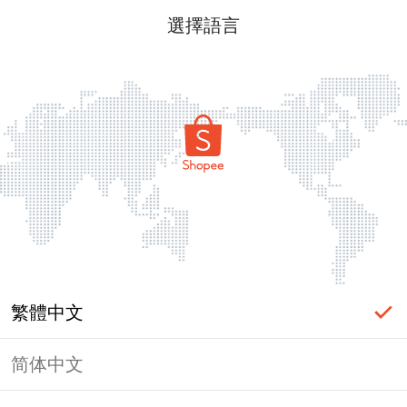
選擇語言
繁體中文
简体中文
頁面無法顯示