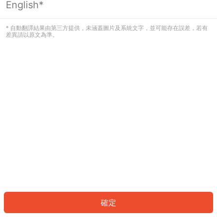
English*
發生錯誤！請登入並再試一次或回到主
頁。
* 自動翻譯結果由第三方提供，未涵蓋圖片及系統文字，並可能存在誤差，若有
差異請以原文為準。
登入
返回首頁
確定
ID: 45712aabce9-6bca-47ac-a085-efc41324a906