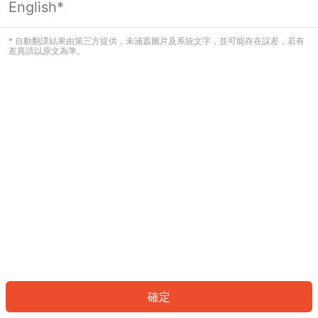
English*
發生錯誤！請登入並再試一次或回到主
頁。
* 自動翻譯結果由第三方提供，未涵蓋圖片及系統文字，並可能存在誤差，若有
差異請以原文為準。
登入
返回首頁
確定
ID: 819f40dace5-cb61-47d9-a9cb-33b401d9652b