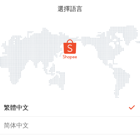
選擇語言
繁體中文
简体中文
頁面無法顯示