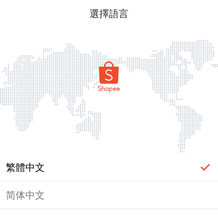
選擇語言
繁體中文
简体中文
頁面無法顯示