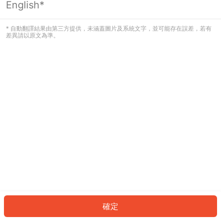
English*
發生錯誤！請登入並再試一次或回到主
頁。
* 自動翻譯結果由第三方提供，未涵蓋圖片及系統文字，並可能存在誤差，若有
差異請以原文為準。
登入
返回首頁
確定
ID: 9129e19d394-90a9-424b-8f95-8b61fa271e80