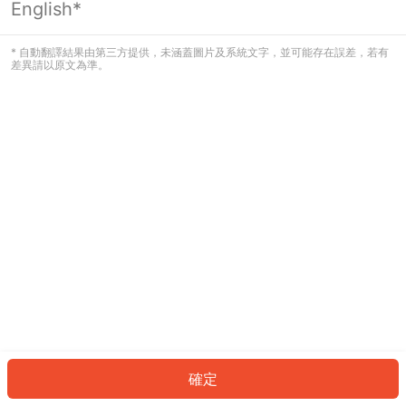
English*
發生錯誤！請登入並再試一次或回到主
頁。
* 自動翻譯結果由第三方提供，未涵蓋圖片及系統文字，並可能存在誤差，若有
差異請以原文為準。
登入
返回首頁
確定
ID: 854acabf577-e8e4-4e5d-85dd-1e2a632266a2