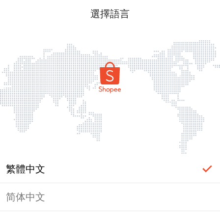
選擇語言
繁體中文
简体中文
頁面無法顯示