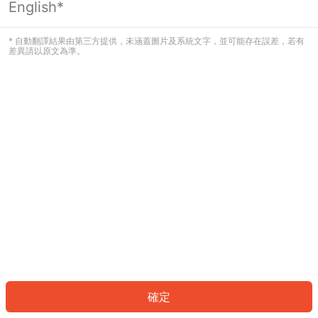
English*
發生錯誤！請登入並再試一次或回到主
頁。
* 自動翻譯結果由第三方提供，未涵蓋圖片及系統文字，並可能存在誤差，若有
差異請以原文為準。
登入
返回首頁
確定
ID: 490f64820a-f370-45c6-ae9e-2d6afd7828c1