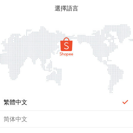
選擇語言
繁體中文
简体中文
頁面無法顯示