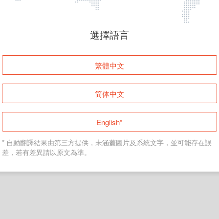
頁面無法顯示
選擇語言
發生錯誤！請登入並再試一次或回到主頁。
繁體中文
登入
简体中文
返回首頁
English*
* 自動翻譯結果由第三方提供，未涵蓋圖片及系統文字，並可能存在誤
差，若有差異請以原文為準。