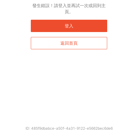
English*
發生錯誤！請登入並再試一次或回到主
頁。
* 自動翻譯結果由第三方提供，未涵蓋圖片及系統文字，並可能存在誤差，若有
差異請以原文為準。
登入
返回首頁
確定
ID: 485f9dbabce-a50f-4a31-9122-e5662bec6de6