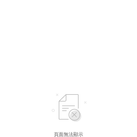
選擇語言
繁體中文
简体中文
頁面無法顯示