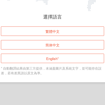
頁面無法顯示
選擇語言
發生錯誤！請登入並再試一次或回到主頁。
繁體中文
登入
简体中文
返回首頁
English*
* 自動翻譯結果由第三方提供，未涵蓋圖片及系統文字，並可能存在誤
差，若有差異請以原文為準。