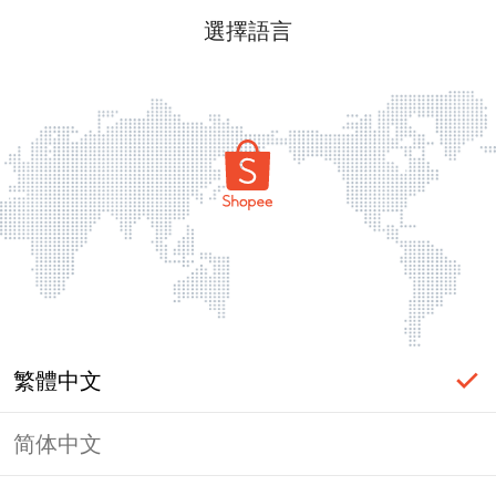
選擇語言
繁體中文
简体中文
頁面無法顯示