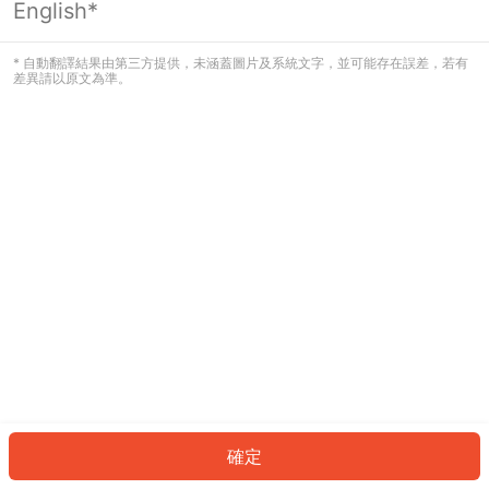
English*
發生錯誤！請登入並再試一次或回到主
頁。
* 自動翻譯結果由第三方提供，未涵蓋圖片及系統文字，並可能存在誤差，若有
差異請以原文為準。
登入
返回首頁
確定
ID: 5906340360a-bc14-4a58-afc2-b5bb3642b06c