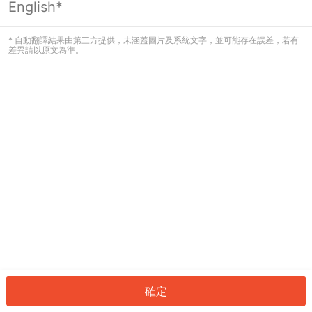
English*
發生錯誤！請登入並再試一次或回到主
頁。
* 自動翻譯結果由第三方提供，未涵蓋圖片及系統文字，並可能存在誤差，若有
差異請以原文為準。
登入
返回首頁
確定
ID: 908f3819010-45c7-4dc3-a6b6-93dddbe0648b