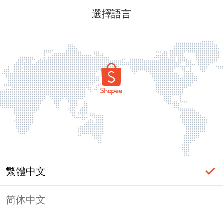
選擇語言
繁體中文
简体中文
頁面無法顯示