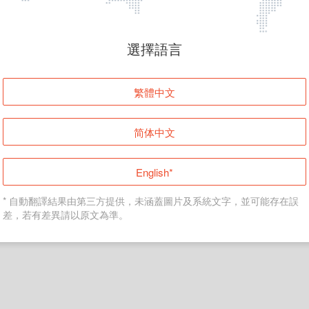
頁面無法顯示
選擇語言
發生錯誤！請登入並再試一次或回到主頁。
繁體中文
登入
简体中文
返回首頁
English*
* 自動翻譯結果由第三方提供，未涵蓋圖片及系統文字，並可能存在誤
差，若有差異請以原文為準。