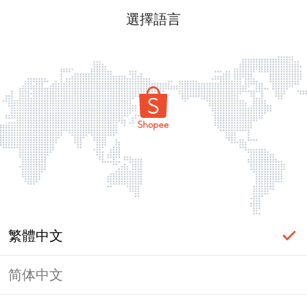
選擇語言
繁體中文
简体中文
頁面無法顯示