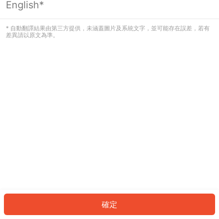
English*
發生錯誤！請登入並再試一次或回到主
頁。
* 自動翻譯結果由第三方提供，未涵蓋圖片及系統文字，並可能存在誤差，若有
差異請以原文為準。
登入
返回首頁
確定
ID: 4664acee7fc-c823-46fb-9011-9d37a2048b95