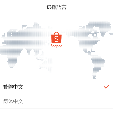
選擇語言
繁體中文
简体中文
頁面無法顯示