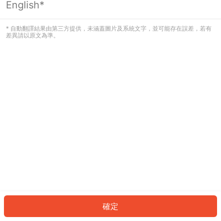
English*
發生錯誤！請登入並再試一次或回到主
頁。
* 自動翻譯結果由第三方提供，未涵蓋圖片及系統文字，並可能存在誤差，若有
差異請以原文為準。
登入
返回首頁
確定
ID: 465ed77271d-4b22-425a-b33a-ce5c425cf4c2