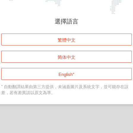
頁面無法顯示
選擇語言
發生錯誤！請登入並再試一次或回到主頁。
繁體中文
登入
简体中文
返回首頁
English*
* 自動翻譯結果由第三方提供，未涵蓋圖片及系統文字，並可能存在誤
差，若有差異請以原文為準。