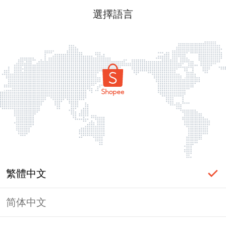
選擇語言
繁體中文
简体中文
頁面無法顯示