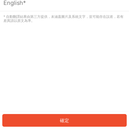
English*
發生錯誤！請登入並再試一次或回到主
頁。
* 自動翻譯結果由第三方提供，未涵蓋圖片及系統文字，並可能存在誤差，若有
差異請以原文為準。
登入
返回首頁
確定
ID: 2272dc60a7f-d4b8-4939-a61c-69cec0f8fdbc