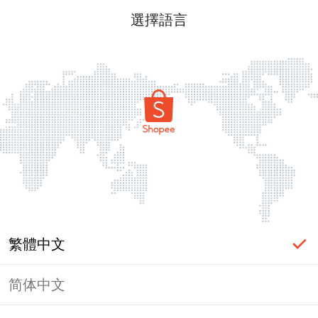
選擇語言
繁體中文
简体中文
頁面無法顯示