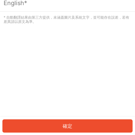
English*
發生錯誤！請登入並再試一次或回到主
頁。
* 自動翻譯結果由第三方提供，未涵蓋圖片及系統文字，並可能存在誤差，若有
差異請以原文為準。
登入
返回首頁
確定
ID: 531eb64d556-79b8-41b9-8c04-9303d0989dd8