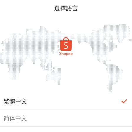
選擇語言
繁體中文
简体中文
頁面無法顯示