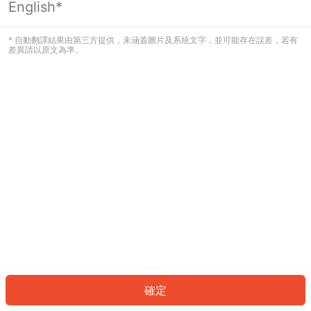
English*
發生錯誤！請登入並再試一次或回到主
頁。
* 自動翻譯結果由第三方提供，未涵蓋圖片及系統文字，並可能存在誤差，若有
差異請以原文為準。
登入
返回首頁
確定
ID: 1036509e365-0468-49d9-bd6d-666841ad5748