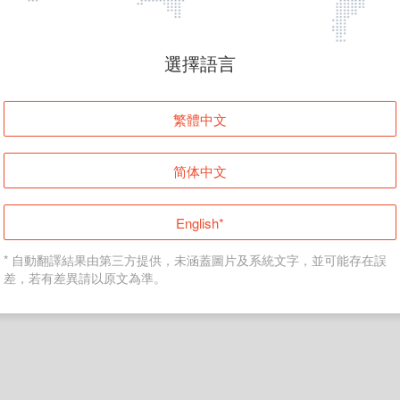
頁面無法顯示
選擇語言
發生錯誤！請登入並再試一次或回到主頁。
繁體中文
登入
简体中文
返回首頁
English*
* 自動翻譯結果由第三方提供，未涵蓋圖片及系統文字，並可能存在誤
差，若有差異請以原文為準。