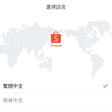
選擇語言
繁體中文
简体中文
頁面無法顯示