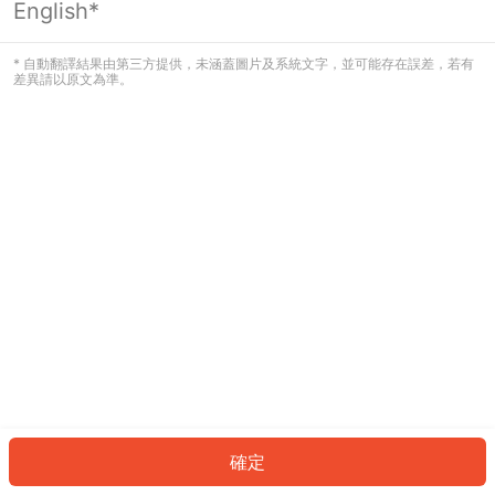
English*
發生錯誤！請登入並再試一次或回到主
頁。
* 自動翻譯結果由第三方提供，未涵蓋圖片及系統文字，並可能存在誤差，若有
差異請以原文為準。
登入
返回首頁
確定
ID: 8360872646b-b948-43b1-8cb3-77d247c963cb