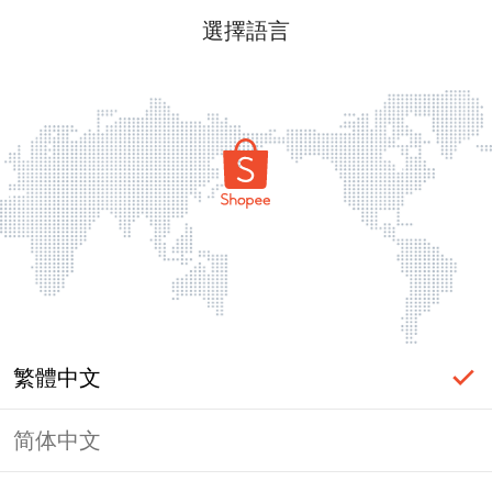
選擇語言
繁體中文
简体中文
頁面無法顯示