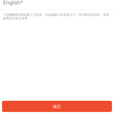
English*
發生錯誤！請登入並再試一次或回到主
頁。
* 自動翻譯結果由第三方提供，未涵蓋圖片及系統文字，並可能存在誤差，若有
差異請以原文為準。
登入
返回首頁
確定
ID: 301fbe990ef-ef15-40e7-9c52-16b6f924c96f