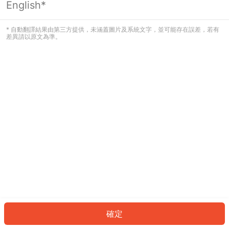
English*
發生錯誤！請登入並再試一次或回到主
頁。
* 自動翻譯結果由第三方提供，未涵蓋圖片及系統文字，並可能存在誤差，若有
差異請以原文為準。
登入
返回首頁
確定
ID: 6077398331-5f27-4fcb-a6b9-de6da2e8c7fe