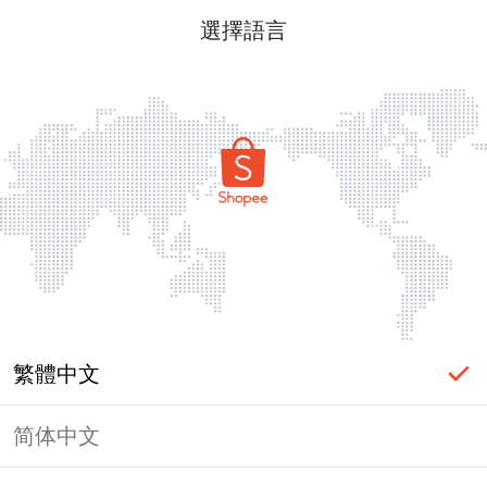
選擇語言
繁體中文
简体中文
頁面無法顯示