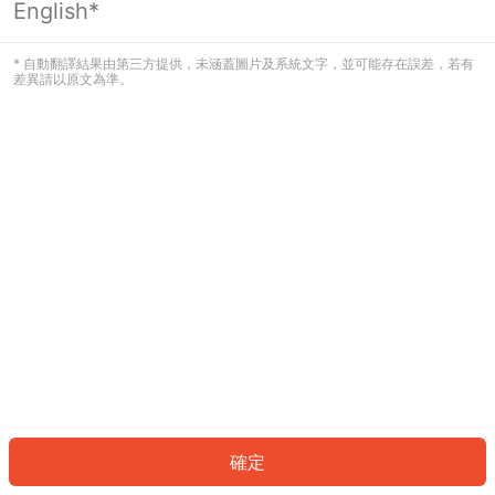
English*
發生錯誤！請登入並再試一次或回到主
頁。
* 自動翻譯結果由第三方提供，未涵蓋圖片及系統文字，並可能存在誤差，若有
差異請以原文為準。
登入
返回首頁
確定
ID: 66769d35e52-df4f-4aae-8743-fd710fb1ea56