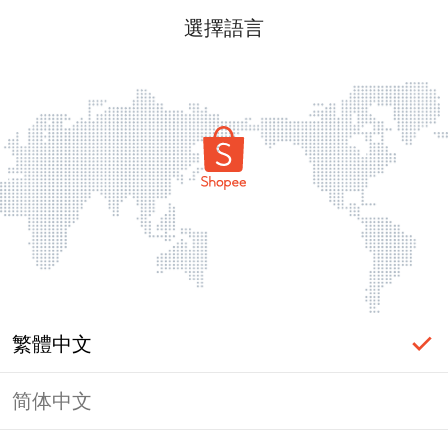
選擇語言
繁體中文
简体中文
頁面無法顯示