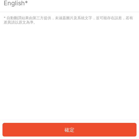
English*
發生錯誤！請登入並再試一次或回到主
頁。
* 自動翻譯結果由第三方提供，未涵蓋圖片及系統文字，並可能存在誤差，若有
差異請以原文為準。
登入
返回首頁
確定
ID: 70aa6a85c7-b3a6-456b-bb10-c8a727633cd0