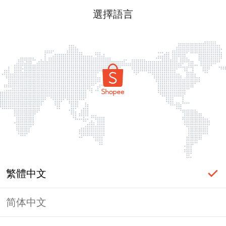
選擇語言
繁體中文
简体中文
頁面無法顯示