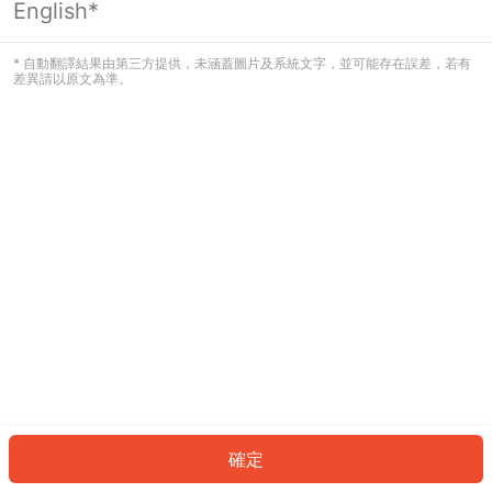
English*
發生錯誤！請登入並再試一次或回到主
頁。
* 自動翻譯結果由第三方提供，未涵蓋圖片及系統文字，並可能存在誤差，若有
差異請以原文為準。
登入
返回首頁
確定
ID: 735ecc69c2f-01c2-44df-b6c4-9ef2603ecfd8