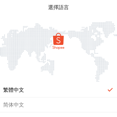
選擇語言
繁體中文
简体中文
頁面無法顯示