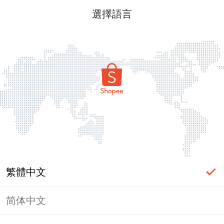
選擇語言
繁體中文
简体中文
頁面無法顯示