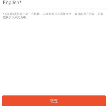
English*
發生錯誤！請登入並再試一次或回到主
頁。
* 自動翻譯結果由第三方提供，未涵蓋圖片及系統文字，並可能存在誤差，若有
差異請以原文為準。
登入
返回首頁
確定
ID: 8232ce9cb4d-5749-4705-bcc7-a76787622695