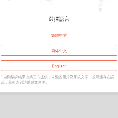
頁面無法顯示
選擇語言
發生錯誤！請登入並再試一次或回到主頁。
繁體中文
登入
简体中文
返回首頁
English*
* 自動翻譯結果由第三方提供，未涵蓋圖片及系統文字，並可能存在誤
差，若有差異請以原文為準。