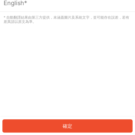
English*
發生錯誤！請登入並再試一次或回到主
頁。
* 自動翻譯結果由第三方提供，未涵蓋圖片及系統文字，並可能存在誤差，若有
差異請以原文為準。
登入
返回首頁
確定
ID: 370738a24dc-ad71-42e9-b31f-37dcf6740fc6