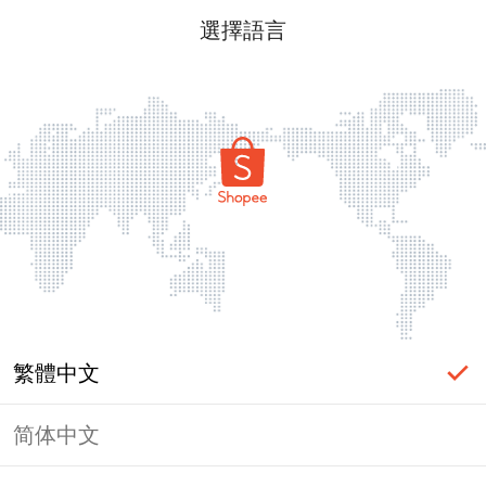
選擇語言
繁體中文
简体中文
頁面無法顯示