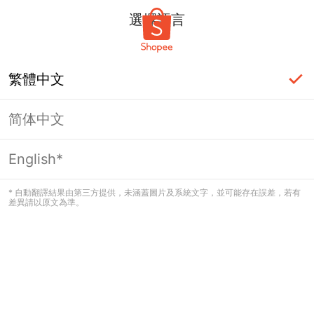
選擇語言
繁體中文
简体中文
頁面無法顯示