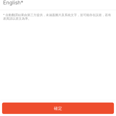
English*
發生錯誤！請登入並再試一次或回到主
頁。
* 自動翻譯結果由第三方提供，未涵蓋圖片及系統文字，並可能存在誤差，若有
差異請以原文為準。
登入
返回首頁
確定
ID: 5773a10ec02-b2a9-4f3a-bc6f-01dbcaa1fc57