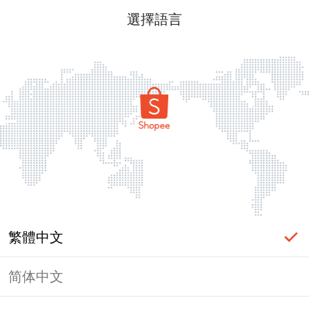
選擇語言
繁體中文
简体中文
頁面無法顯示