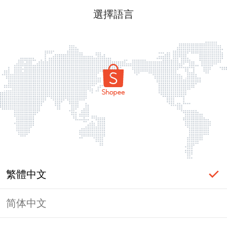
選擇語言
繁體中文
简体中文
頁面無法顯示