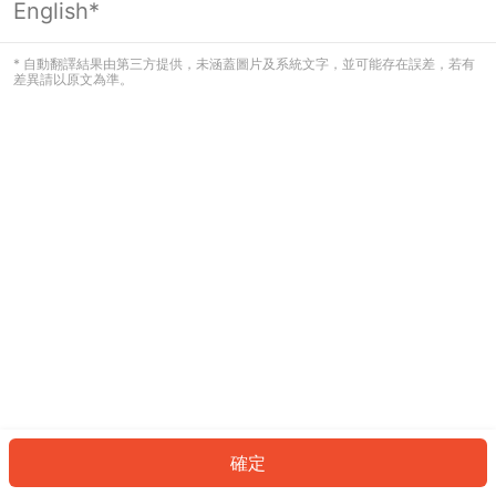
English*
發生錯誤！請登入並再試一次或回到主
頁。
* 自動翻譯結果由第三方提供，未涵蓋圖片及系統文字，並可能存在誤差，若有
差異請以原文為準。
登入
返回首頁
確定
ID: 402d7c65c08-75c3-47b5-99d5-664d6be0a1df