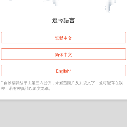
頁面無法顯示
選擇語言
發生錯誤！請登入並再試一次或回到主頁。
繁體中文
登入
简体中文
返回首頁
English*
* 自動翻譯結果由第三方提供，未涵蓋圖片及系統文字，並可能存在誤
差，若有差異請以原文為準。