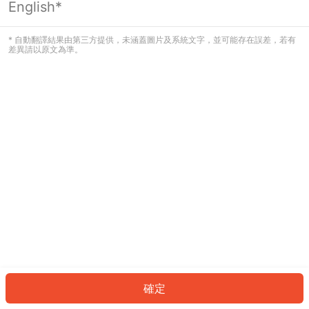
English*
發生錯誤！請登入並再試一次或回到主
頁。
* 自動翻譯結果由第三方提供，未涵蓋圖片及系統文字，並可能存在誤差，若有
差異請以原文為準。
登入
返回首頁
確定
ID: 786a43b615e-7d08-4f53-960c-7b31f7b710d1