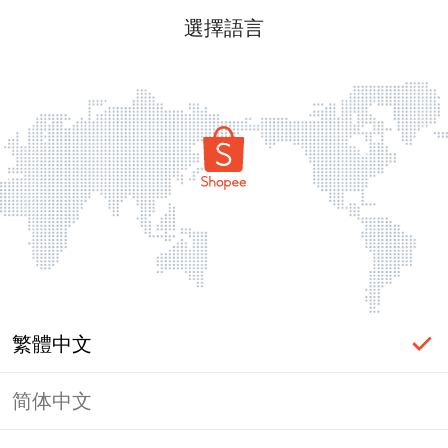
選擇語言
繁體中文
简体中文
頁面無法顯示