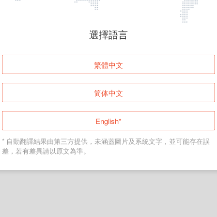
頁面無法顯示
選擇語言
發生錯誤！請登入並再試一次或回到主頁。
繁體中文
登入
简体中文
返回首頁
English*
* 自動翻譯結果由第三方提供，未涵蓋圖片及系統文字，並可能存在誤
差，若有差異請以原文為準。