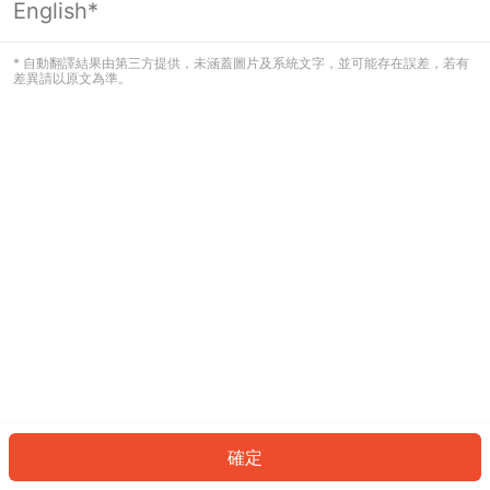
English*
發生錯誤！請登入並再試一次或回到主
頁。
* 自動翻譯結果由第三方提供，未涵蓋圖片及系統文字，並可能存在誤差，若有
差異請以原文為準。
登入
返回首頁
確定
ID: 2640e3c3ed-a0f8-4bf3-b442-778b0fd20924