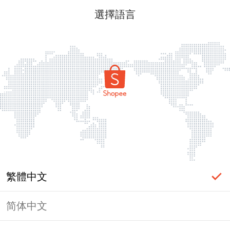
選擇語言
繁體中文
简体中文
頁面無法顯示