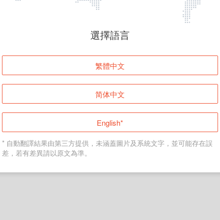
頁面無法顯示
選擇語言
發生錯誤！請登入並再試一次或回到主頁。
繁體中文
登入
简体中文
返回首頁
English*
* 自動翻譯結果由第三方提供，未涵蓋圖片及系統文字，並可能存在誤
差，若有差異請以原文為準。