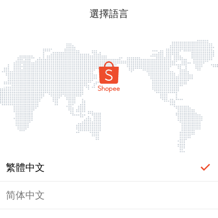
選擇語言
繁體中文
简体中文
頁面無法顯示