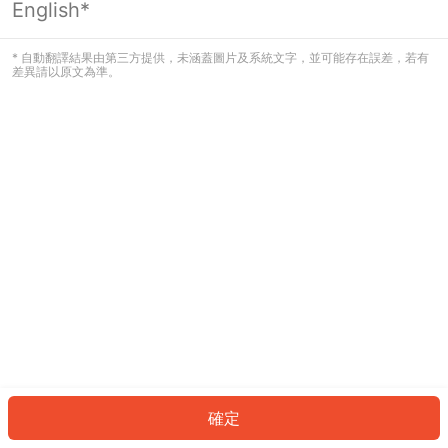
English*
發生錯誤！請登入並再試一次或回到主
頁。
* 自動翻譯結果由第三方提供，未涵蓋圖片及系統文字，並可能存在誤差，若有
差異請以原文為準。
登入
返回首頁
確定
ID: 863d08ad3bf-2aa1-432b-af84-7f9940da40d9