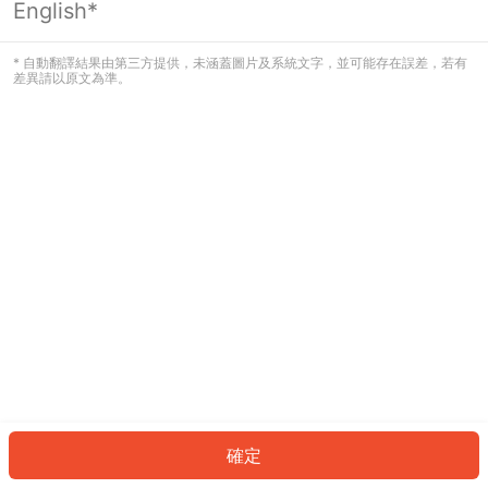
English*
發生錯誤！請登入並再試一次或回到主
頁。
* 自動翻譯結果由第三方提供，未涵蓋圖片及系統文字，並可能存在誤差，若有
差異請以原文為準。
登入
返回首頁
確定
ID: 605537b43d4-5426-4ea2-926f-b2b24c11c76f