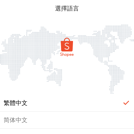
選擇語言
繁體中文
简体中文
頁面無法顯示